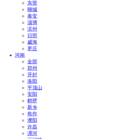
东营
聊城
泰安
淄博
滨州
日照
威海
枣庄
河南
全部
郑州
开封
洛阳
平顶山
安阳
鹤壁
新乡
焦作
濮阳
许昌
漯河