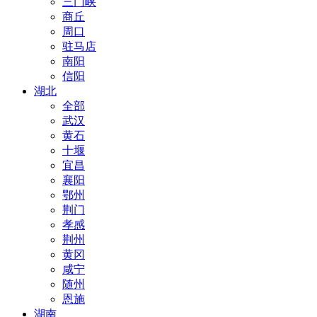
三门峡
商丘
周口
驻马店
南阳
信阳
湖北
全部
武汉
黄石
十堰
宜昌
襄阳
鄂州
荆门
孝感
荆州
黄冈
咸宁
随州
恩施
湖南