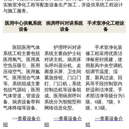
实验室净化工程等配套设备生产加工，并提供系统工程设计
与施工服务。
医用中心供氧系统
病房呼叫对讲系统
手术室净化工程设
设备
设备
备
医院医用气体
护理呼叫对讲
手术室净化装
系统工程主要包括
系统主要由护士站
修工程采用优质洁
医用氧气、医用真
对讲主机、病房床
净板密封搭建，使
空负压吸引、医用
头呼叫器分机、走
用新风中央空调机
压缩空气、医用氮
廊显示屏、卫生间
组调节温度、湿
气、医用混合气体
紧急按钮、门口门
度、新风过滤、回
等。系统组成主要
灯、门口机，系统
风等手段控制室内
包括气源站，医用
控制总机等设备组
舒适和洁净度。手
气体管道，管道设
成。医用病房呼叫
术部洁净等级分为5
备、病房设备带和
系统分为智能型和
级、6级、7级、8
气体终端等设备。
网络信息化型。
级、8.5级。
>>
查看设备介
>>
查看设备介
>>
查看设备介
绍
绍
绍