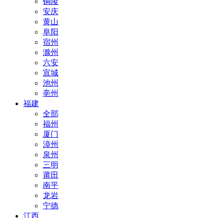
铜陵
安庆
黄山
阜阳
宿州
滁州
六安
宣城
池州
亳州
福建
全部
福州
厦门
漳州
泉州
三明
莆田
南平
龙岩
宁德
江西