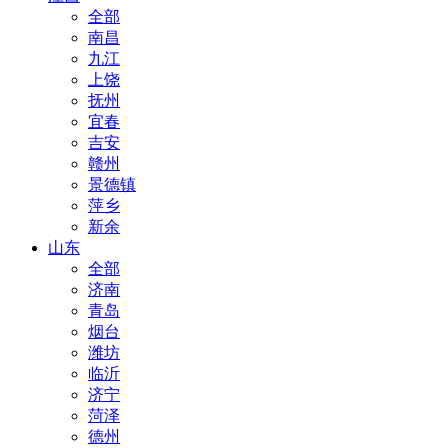
全部
南昌
九江
上饶
抚州
宜春
吉安
赣州
景德镇
萍乡
新余
山东
全部
济南
青岛
烟台
潍坊
临沂
济宁
菏泽
德州