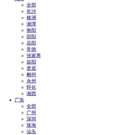
全部
长沙
株洲
湘潭
衡阳
邵阳
岳阳
常德
张家界
益阳
娄底
郴州
永州
怀化
湘西
广东
全部
广州
深圳
珠海
汕头