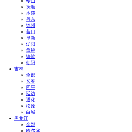
鞍山
抚顺
本溪
丹东
锦州
营口
阜新
辽阳
盘锦
铁岭
朝阳
吉林
全部
长春
四平
延边
通化
松原
白城
黑龙江
全部
哈尔滨