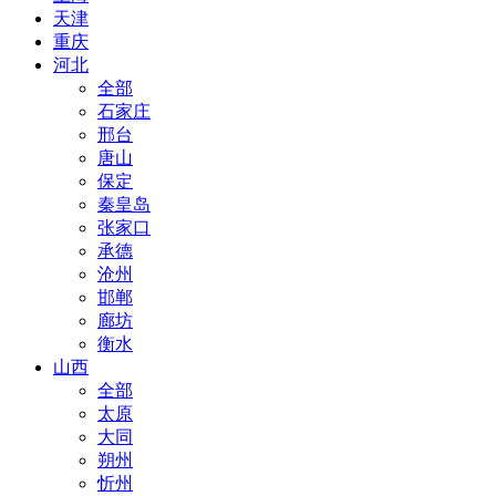
天津
重庆
河北
全部
石家庄
邢台
唐山
保定
秦皇岛
张家口
承德
沧州
邯郸
廊坊
衡水
山西
全部
太原
大同
朔州
忻州