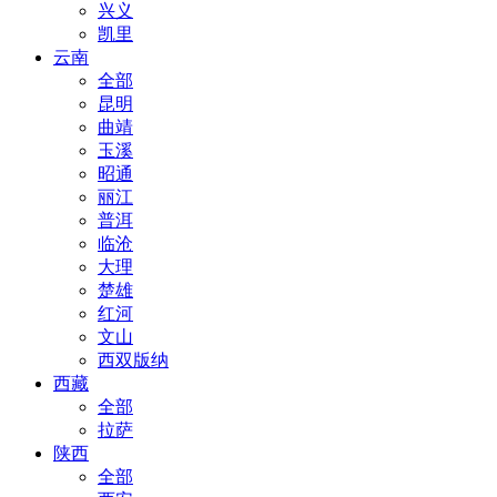
兴义
凯里
云南
全部
昆明
曲靖
玉溪
昭通
丽江
普洱
临沧
大理
楚雄
红河
文山
西双版纳
西藏
全部
拉萨
陕西
全部