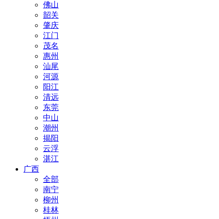
佛山
韶关
肇庆
江门
茂名
惠州
汕尾
河源
阳江
清远
东莞
中山
潮州
揭阳
云浮
湛江
广西
全部
南宁
柳州
桂林