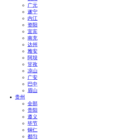
广元
遂宁
内江
资阳
宜宾
南充
达州
雅安
阿坝
甘孜
凉山
广安
巴中
眉山
贵州
全部
贵阳
遵义
毕节
铜仁
都匀