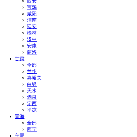
西安
宝鸡
咸阳
渭南
延安
榆林
汉中
安康
商洛
甘肃
全部
兰州
嘉峪关
白银
天水
酒泉
定西
平凉
青海
全部
西宁
宁夏