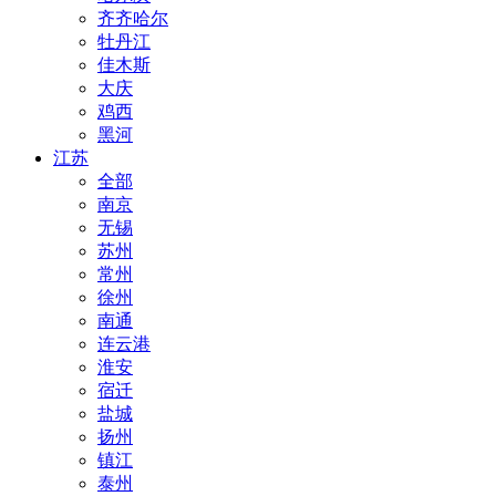
齐齐哈尔
牡丹江
佳木斯
大庆
鸡西
黑河
江苏
全部
南京
无锡
苏州
常州
徐州
南通
连云港
淮安
宿迁
盐城
扬州
镇江
泰州