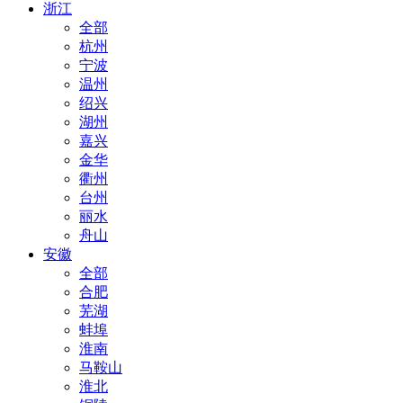
浙江
全部
杭州
宁波
温州
绍兴
湖州
嘉兴
金华
衢州
台州
丽水
舟山
安徽
全部
合肥
芜湖
蚌埠
淮南
马鞍山
淮北