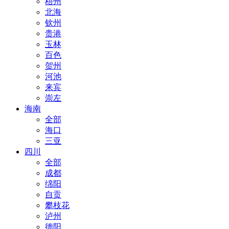
梧州
北海
钦州
贵港
玉林
百色
贺州
河池
来宾
崇左
海南
全部
海口
三亚
四川
全部
成都
绵阳
自贡
攀枝花
泸州
德阳