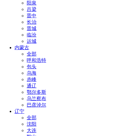
阳泉
吕梁
晋中
长治
晋城
临汾
运城
内蒙古
全部
呼和浩特
包头
乌海
赤峰
通辽
鄂尔多斯
乌兰察布
巴彦淖尔
辽宁
全部
沈阳
大连