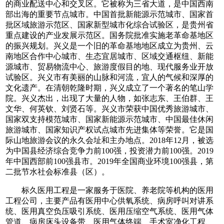
的商业配送中心和交叉区。它被称为三省大道，是中国西南
部出海的重要节点城市。中国首批新能源示范城市、国家首
批区域旅游示范区、国家新型城市化综合试验区，是贵州省
重点建设的产业发展示范区。国务院批准实施老革命基地区
的振兴规划。兴义是一个旧的革命基地地区成立为贵州、云
南地区合作中心城市、生态宜居城市、区域交通枢纽、新能
源城市、贸易物流中心、旅游度假目的地、现代服务业开放
试验区。兴义市有美丽的山脉和河流，宜人的气候和深厚的
文化遗产。在清朝乾隆时期，兴义成立了一个著名的笔山学
院。兴义杰出，出现了大量的人物，如张志东、王伯群、王
文华、何英钦、刘贤石等。兴义市荣获中国优秀旅游城市、
国家双支持模范城市、国家新能源示范城市、中国最佳休闲
旅游城市、国家知识产权试点城市先进集体等荣誉。它是国
际山地旅游会议的永久会址和主办地点。2018年12月，被选
为中国县经济综合竞争力前100强，投资潜力前100强。2019
年中国西部前100强县市。2019年全国商业环境100强县，第
二批节水社会标准县（区）。
标久医用工程是一家服务于医院、养老院等机构的医用
工程公司，主要产品有医用中心供氧系统、病房呼叫对讲系
统、医用真空负压吸引系统、医用压缩空气系统、医用气体
管道、病房床头设备带、医用气体终端、手术室净化工程、