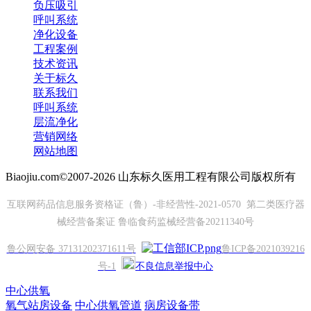
负压吸引
呼叫系统
净化设备
工程案例
技术资讯
关于标久
联系我们
呼叫系统
层流净化
营销网络
网站地图
Biaojiu.com©2007-2026 山东标久医用工程有限公司版权所有
互联网药品信息服务资格证（鲁）-非经营性-2021-0570 第二类医疗器
械经营备案证 鲁临食药监械经营备20211340号
鲁公网安备 37131202371611号
鲁ICP备2021039216
号-1
不良信息举报中心
中心供氧
氧气站房设备
中心供氧管道
病房设备带