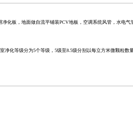
用净化板，地面做自流平铺装PCV地板，空调系统风管，水电气
3》手术室净化等级分为5个等级，5级至8.5级分别以每立方米微颗