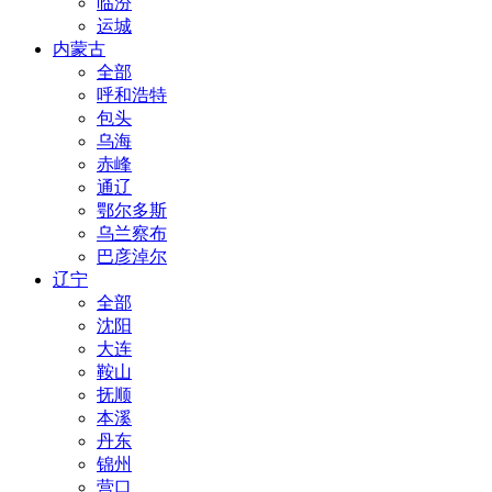
临汾
运城
内蒙古
全部
呼和浩特
包头
乌海
赤峰
通辽
鄂尔多斯
乌兰察布
巴彦淖尔
辽宁
全部
沈阳
大连
鞍山
抚顺
本溪
丹东
锦州
营口