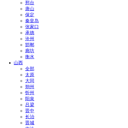
邢台
唐山
保定
秦皇岛
张家口
承德
沧州
邯郸
廊坊
衡水
山西
全部
太原
大同
朔州
忻州
阳泉
吕梁
晋中
长治
晋城