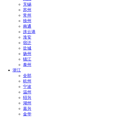
无锡
苏州
常州
徐州
南通
连云港
淮安
宿迁
盐城
扬州
镇江
泰州
浙江
全部
杭州
宁波
温州
绍兴
湖州
嘉兴
金华