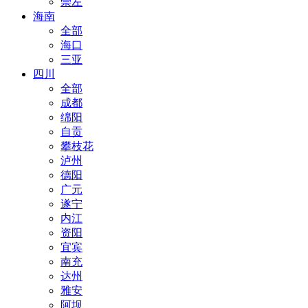
崇左
海南
全部
海口
三亚
四川
全部
成都
绵阳
自贡
攀枝花
泸州
德阳
广元
遂宁
内江
资阳
宜宾
南充
达州
雅安
阿坝