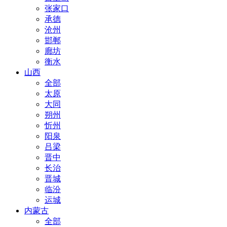
张家口
承德
沧州
邯郸
廊坊
衡水
山西
全部
太原
大同
朔州
忻州
阳泉
吕梁
晋中
长治
晋城
临汾
运城
内蒙古
全部