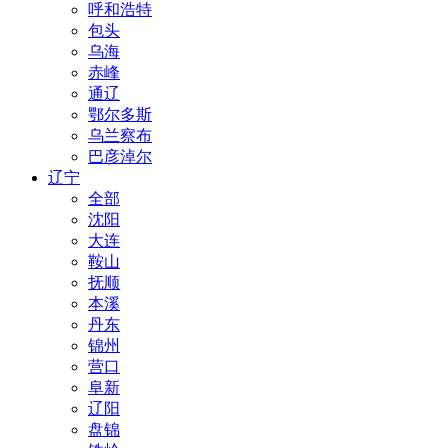
呼和浩特
包头
乌海
赤峰
通辽
鄂尔多斯
乌兰察布
巴彦淖尔
辽宁
全部
沈阳
大连
鞍山
抚顺
本溪
丹东
锦州
营口
阜新
辽阳
盘锦