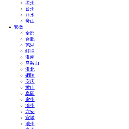
衢州
台州
丽水
舟山
安徽
全部
合肥
芜湖
蚌埠
淮南
马鞍山
淮北
铜陵
安庆
黄山
阜阳
宿州
滁州
六安
宣城
池州