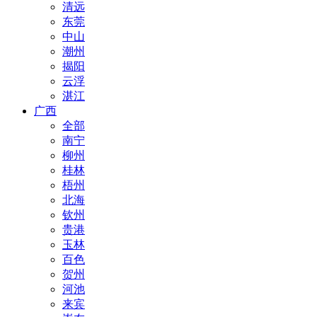
清远
东莞
中山
潮州
揭阳
云浮
湛江
广西
全部
南宁
柳州
桂林
梧州
北海
钦州
贵港
玉林
百色
贺州
河池
来宾