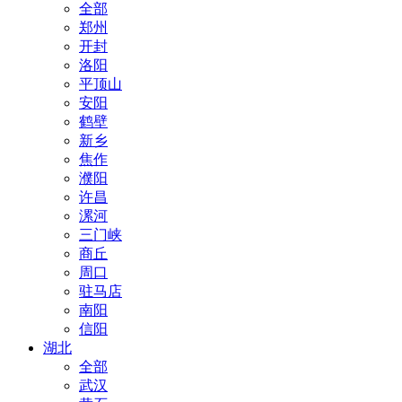
全部
郑州
开封
洛阳
平顶山
安阳
鹤壁
新乡
焦作
濮阳
许昌
漯河
三门峡
商丘
周口
驻马店
南阳
信阳
湖北
全部
武汉