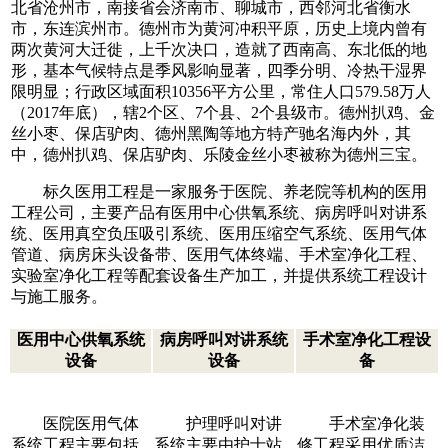
北省沧州市，南接省会济南市、聊城市，西邻河北省衡水
市，东连滨州市。德州市为黄河冲积平原，历史上境内曾有
两次黄河大迁徙，上千次决口，造就了西南高、东北低的地
形，基本气候特点是季风影响显著，四季分明、冷热干湿界
限明显；行政区域面积10356平方公里，常住人口579.58万人
（2017年底），辖2个区、7个县、2个县级市。德州扒鸡、金
丝小枣、保店驴肉、德州黑陶等地方特产驰名海内外，其
中，德州扒鸡、保店驴肉、乐陵金丝小枣被称为德州三宝。
标久医用工程是一家服务于医院、养老院等机构的医用
工程公司，主要产品有医用中心供氧系统、病房呼叫对讲系
统、医用真空负压吸引系统、医用压缩空气系统、医用气体
管道、病房床头设备带、医用气体终端、手术室净化工程、
实验室净化工程等配套设备生产加工，并提供系统工程设计
与施工服务。
医用中心供氧系统
病房呼叫对讲系统
手术室净化工程设
设备
设备
备
医院医用气体
护理呼叫对讲
手术室净化装
系统工程主要包括
系统主要由护士站
修工程采用优质洁