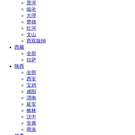
普洱
临沧
大理
楚雄
红河
文山
西双版纳
西藏
全部
拉萨
陕西
全部
西安
宝鸡
咸阳
渭南
延安
榆林
汉中
安康
商洛