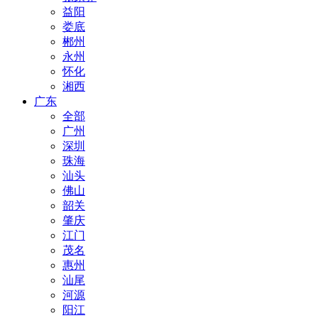
益阳
娄底
郴州
永州
怀化
湘西
广东
全部
广州
深圳
珠海
汕头
佛山
韶关
肇庆
江门
茂名
惠州
汕尾
河源
阳江