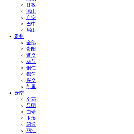
甘孜
凉山
广安
巴中
眉山
贵州
全部
贵阳
遵义
毕节
铜仁
都匀
兴义
凯里
云南
全部
昆明
曲靖
玉溪
昭通
丽江