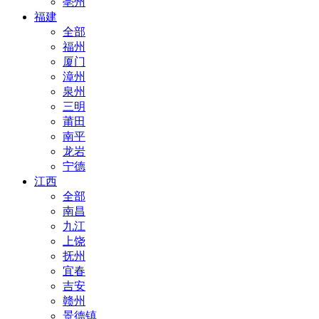
亳州
福建
全部
福州
厦门
漳州
泉州
三明
莆田
南平
龙岩
宁德
江西
全部
南昌
九江
上饶
抚州
宜春
吉安
赣州
景德镇