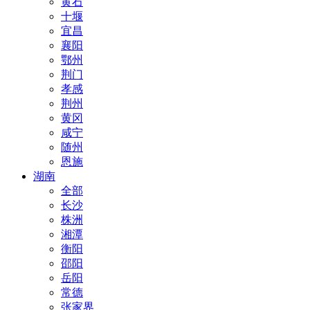
黄石
十堰
宜昌
襄阳
鄂州
荆门
孝感
荆州
黄冈
咸宁
随州
恩施
湖南
全部
长沙
株洲
湘潭
衡阳
邵阳
岳阳
常德
张家界