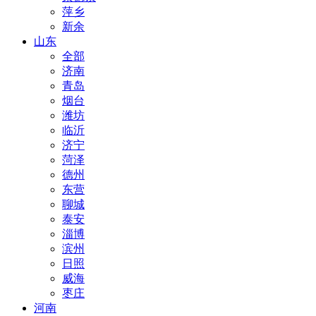
萍乡
新余
山东
全部
济南
青岛
烟台
潍坊
临沂
济宁
菏泽
德州
东营
聊城
泰安
淄博
滨州
日照
威海
枣庄
河南