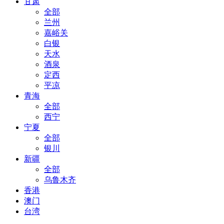
甘肃
全部
兰州
嘉峪关
白银
天水
酒泉
定西
平凉
青海
全部
西宁
宁夏
全部
银川
新疆
全部
乌鲁木齐
香港
澳门
台湾