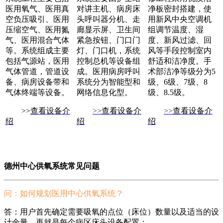
医用氧气、医用真
对讲主机、病房床
净板密封搭建，使
空负压吸引、医用
头呼叫器分机、走
用新风中央空调机
压缩空气、医用氮
廊显示屏、卫生间
组调节温度、湿
气、医用混合气体
紧急按钮、门口门
度、新风过滤、回
等。系统组成主要
灯、门口机，系统
风等手段控制室内
包括气源站，医用
控制总机等设备组
舒适和洁净度。手
气体管道，管道设
成。医用病房呼叫
术部洁净等级分为5
备、病房设备带和
系统分为智能型和
级、6级、7级、8
气体终端等设备。
网络信息化型。
级、8.5级。
>>
查看设备介
>>
查看设备介
>>
查看设备介
绍
绍
绍
德州中心供氧系统常见问题
问：如何规划医用中心供氧系统？
答：用户首先确定需要吸氧的点位（床位）数量以及适当的设
计余量，再就是每个病区床头设备配置：