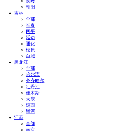
铁岭
朝阳
吉林
全部
长春
四平
延边
通化
松原
白城
黑龙江
全部
哈尔滨
齐齐哈尔
牡丹江
佳木斯
大庆
鸡西
黑河
江苏
全部
南京