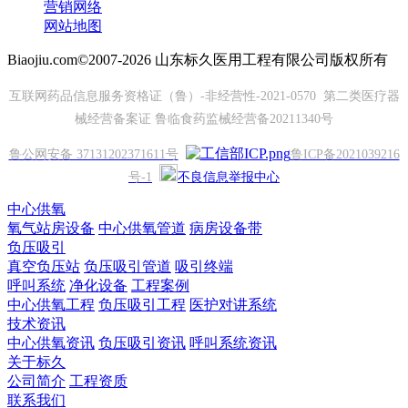
营销网络
网站地图
Biaojiu.com©2007-2026 山东标久医用工程有限公司版权所有
互联网药品信息服务资格证（鲁）-非经营性-2021-0570 第二类医疗器
械经营备案证 鲁临食药监械经营备20211340号
鲁公网安备 37131202371611号
鲁ICP备2021039216
号-1
不良信息举报中心
中心供氧
氧气站房设备
中心供氧管道
病房设备带
负压吸引
真空负压站
负压吸引管道
吸引终端
呼叫系统
净化设备
工程案例
中心供氧工程
负压吸引工程
医护对讲系统
技术资讯
中心供氧资讯
负压吸引资讯
呼叫系统资讯
关于标久
公司简介
工程资质
联系我们