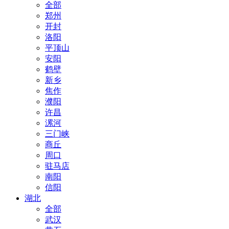
全部
郑州
开封
洛阳
平顶山
安阳
鹤壁
新乡
焦作
濮阳
许昌
漯河
三门峡
商丘
周口
驻马店
南阳
信阳
湖北
全部
武汉