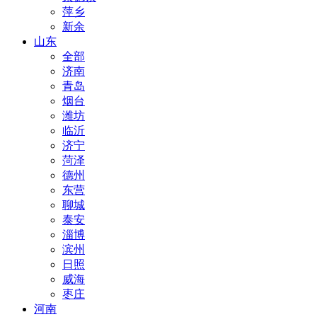
萍乡
新余
山东
全部
济南
青岛
烟台
潍坊
临沂
济宁
菏泽
德州
东营
聊城
泰安
淄博
滨州
日照
威海
枣庄
河南