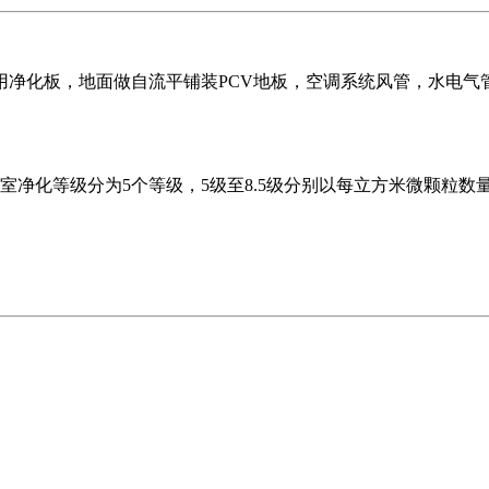
用净化板，地面做自流平铺装PCV地板，空调系统风管，水电气
3》手术室净化等级分为5个等级，5级至8.5级分别以每立方米微颗