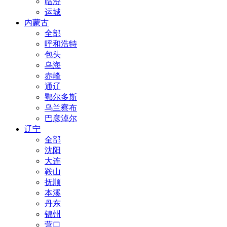
临汾
运城
内蒙古
全部
呼和浩特
包头
乌海
赤峰
通辽
鄂尔多斯
乌兰察布
巴彦淖尔
辽宁
全部
沈阳
大连
鞍山
抚顺
本溪
丹东
锦州
营口