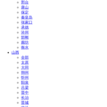
邢台
唐山
保定
秦皇岛
张家口
承德
沧州
邯郸
廊坊
衡水
山西
全部
太原
大同
朔州
忻州
阳泉
吕梁
晋中
长治
晋城