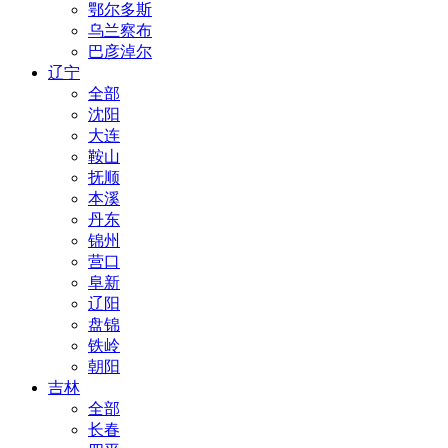
鄂尔多斯
乌兰察布
巴彦淖尔
辽宁
全部
沈阳
大连
鞍山
抚顺
本溪
丹东
锦州
营口
阜新
辽阳
盘锦
铁岭
朝阳
吉林
全部
长春