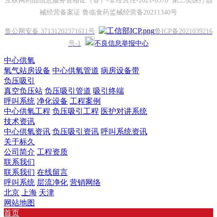
互联网药品信息服务资格证（鲁）-非经营性-2021-0570 第二类医疗器
械经营备案证 鲁临食药监械经营备20211340号
鲁公网安备 37131202371611号
鲁ICP备2021039216
号-1
不良信息举报中心
中心供氧
氧气站房设备
中心供氧管道
病房设备带
负压吸引
真空负压站
负压吸引管道
吸引终端
呼叫系统
净化设备
工程案例
中心供氧工程
负压吸引工程
医护对讲系统
技术资讯
中心供氧资讯
负压吸引资讯
呼叫系统资讯
关于标久
公司简介
工程资质
联系我们
联系我们
在线留言
呼叫系统
层流净化
营销网络
北京
上海
天津
网站地图
首页