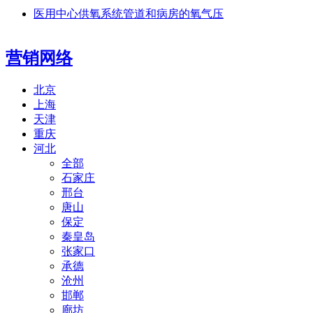
医用中心供氧系统管道和病房的氧气压
营销网络
北京
上海
天津
重庆
河北
全部
石家庄
邢台
唐山
保定
秦皇岛
张家口
承德
沧州
邯郸
廊坊