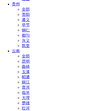
贵州
全部
贵阳
遵义
毕节
铜仁
都匀
兴义
凯里
云南
全部
昆明
曲靖
玉溪
昭通
丽江
普洱
临沧
大理
楚雄
红河