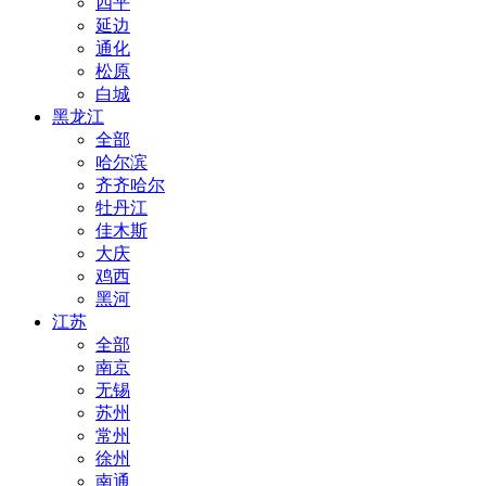
四平
延边
通化
松原
白城
黑龙江
全部
哈尔滨
齐齐哈尔
牡丹江
佳木斯
大庆
鸡西
黑河
江苏
全部
南京
无锡
苏州
常州
徐州
南通