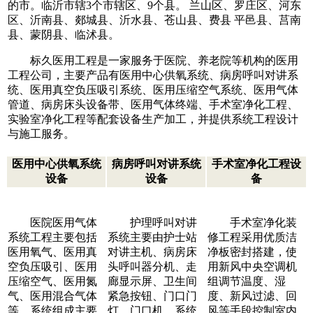
的市。临沂市辖3个市辖区、9个县。 兰山区、罗庄区、河东
区、沂南县、郯城县、沂水县、苍山县、费县 平邑县、莒南
县、蒙阴县、临沭县。
标久医用工程是一家服务于医院、养老院等机构的医用
工程公司，主要产品有医用中心供氧系统、病房呼叫对讲系
统、医用真空负压吸引系统、医用压缩空气系统、医用气体
管道、病房床头设备带、医用气体终端、手术室净化工程、
实验室净化工程等配套设备生产加工，并提供系统工程设计
与施工服务。
医用中心供氧系统
病房呼叫对讲系统
手术室净化工程设
设备
设备
备
医院医用气体
护理呼叫对讲
手术室净化装
系统工程主要包括
系统主要由护士站
修工程采用优质洁
医用氧气、医用真
对讲主机、病房床
净板密封搭建，使
空负压吸引、医用
头呼叫器分机、走
用新风中央空调机
压缩空气、医用氮
廊显示屏、卫生间
组调节温度、湿
气、医用混合气体
紧急按钮、门口门
度、新风过滤、回
等。系统组成主要
灯、门口机，系统
风等手段控制室内