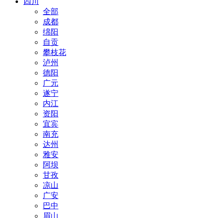
四川
全部
成都
绵阳
自贡
攀枝花
泸州
德阳
广元
遂宁
内江
资阳
宜宾
南充
达州
雅安
阿坝
甘孜
凉山
广安
巴中
眉山