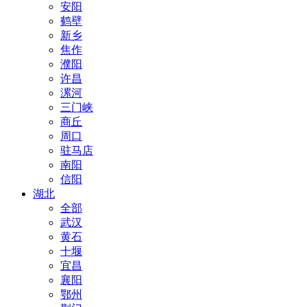
安阳
鹤壁
新乡
焦作
濮阳
许昌
漯河
三门峡
商丘
周口
驻马店
南阳
信阳
湖北
全部
武汉
黄石
十堰
宜昌
襄阳
鄂州