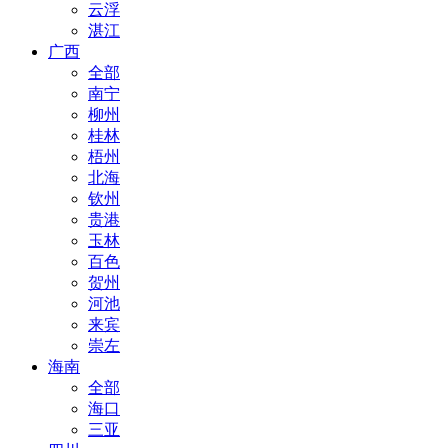
云浮
湛江
广西
全部
南宁
柳州
桂林
梧州
北海
钦州
贵港
玉林
百色
贺州
河池
来宾
崇左
海南
全部
海口
三亚