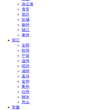
连云港
淮安
宿迁
盐城
扬州
镇江
泰州
浙江
全部
杭州
宁波
温州
绍兴
湖州
嘉兴
金华
衢州
台州
丽水
舟山
安徽