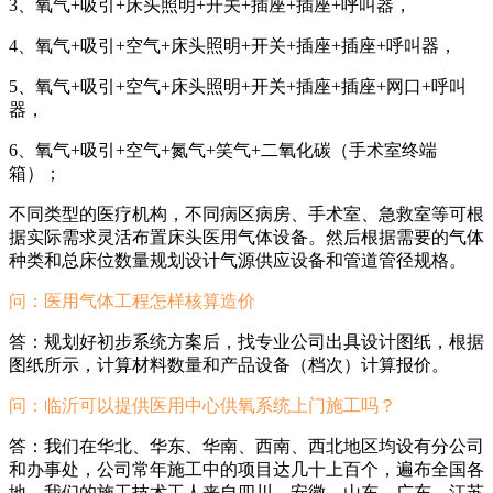
3、氧气+吸引+床头照明+开关+插座+插座+呼叫器，
4、氧气+吸引+空气+床头照明+开关+插座+插座+呼叫器，
5、氧气+吸引+空气+床头照明+开关+插座+插座+网口+呼叫
器，
6、氧气+吸引+空气+氮气+笑气+二氧化碳（手术室终端
箱）；
不同类型的医疗机构，不同病区病房、手术室、急救室等可根
据实际需求灵活布置床头医用气体设备。然后根据需要的气体
种类和总床位数量规划设计气源供应设备和管道管径规格。
问：
医用气体工程怎样核算造价
答：规划好初步系统方案后，找专业公司出具设计图纸，根据
图纸所示，计算材料数量和产品设备（档次）计算报价。
问：临沂
可以提供医用中心供氧系统上门施工吗？
答：我们在华北、华东、华南、西南、西北地区均设有分公司
和办事处，公司常年施工中的项目达几十上百个，遍布全国各
地，我们的施工技术工人来自四川、安徽、山东、广东、江苏