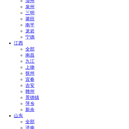
漳州
泉州
三明
莆田
南平
龙岩
宁德
江西
全部
南昌
九江
上饶
抚州
宜春
吉安
赣州
景德镇
萍乡
新余
山东
全部
济南