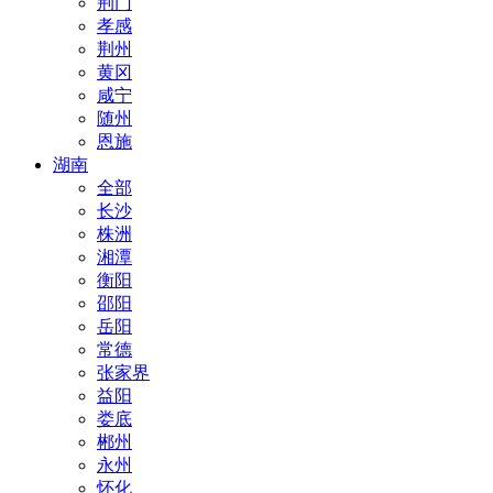
荆门
孝感
荆州
黄冈
咸宁
随州
恩施
湖南
全部
长沙
株洲
湘潭
衡阳
邵阳
岳阳
常德
张家界
益阳
娄底
郴州
永州
怀化