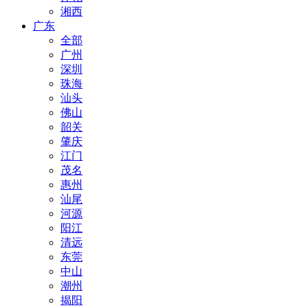
湘西
广东
全部
广州
深圳
珠海
汕头
佛山
韶关
肇庆
江门
茂名
惠州
汕尾
河源
阳江
清远
东莞
中山
潮州
揭阳