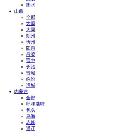
衡水
山西
全部
太原
大同
朔州
忻州
阳泉
吕梁
晋中
长治
晋城
临汾
运城
内蒙古
全部
呼和浩特
包头
乌海
赤峰
通辽