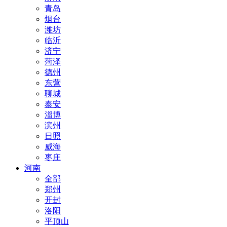
青岛
烟台
潍坊
临沂
济宁
菏泽
德州
东营
聊城
泰安
淄博
滨州
日照
威海
枣庄
河南
全部
郑州
开封
洛阳
平顶山