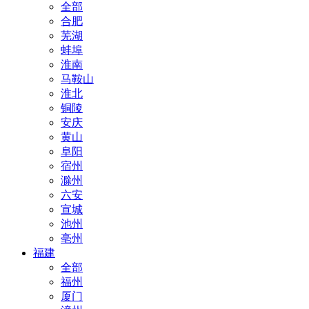
全部
合肥
芜湖
蚌埠
淮南
马鞍山
淮北
铜陵
安庆
黄山
阜阳
宿州
滁州
六安
宣城
池州
亳州
福建
全部
福州
厦门