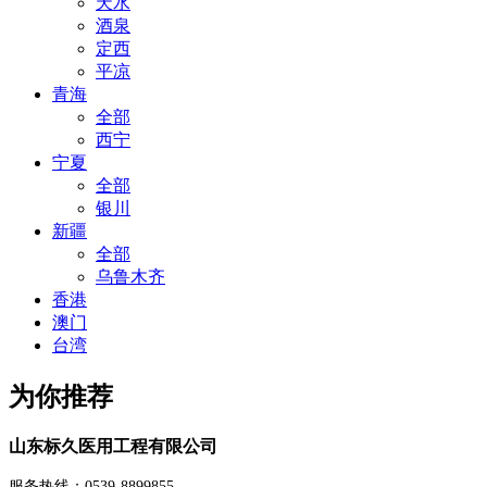
天水
酒泉
定西
平凉
青海
全部
西宁
宁夏
全部
银川
新疆
全部
乌鲁木齐
香港
澳门
台湾
为你推荐
山东标久医用工程有限公司
服务热线：0539-8899855