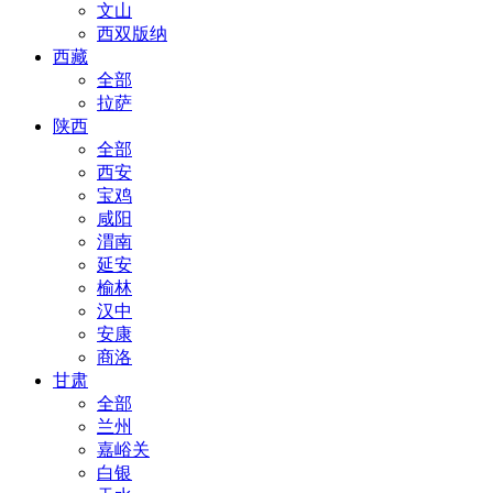
文山
西双版纳
西藏
全部
拉萨
陕西
全部
西安
宝鸡
咸阳
渭南
延安
榆林
汉中
安康
商洛
甘肃
全部
兰州
嘉峪关
白银