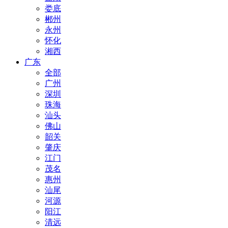
娄底
郴州
永州
怀化
湘西
广东
全部
广州
深圳
珠海
汕头
佛山
韶关
肇庆
江门
茂名
惠州
汕尾
河源
阳江
清远