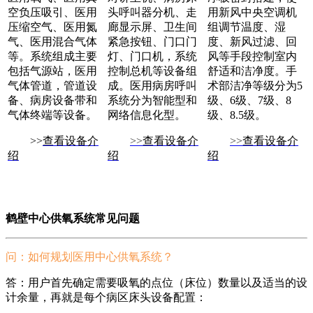
空负压吸引、医用
头呼叫器分机、走
用新风中央空调机
压缩空气、医用氮
廊显示屏、卫生间
组调节温度、湿
气、医用混合气体
紧急按钮、门口门
度、新风过滤、回
等。系统组成主要
灯、门口机，系统
风等手段控制室内
包括气源站，医用
控制总机等设备组
舒适和洁净度。手
气体管道，管道设
成。医用病房呼叫
术部洁净等级分为5
备、病房设备带和
系统分为智能型和
级、6级、7级、8
气体终端等设备。
网络信息化型。
级、8.5级。
>>
查看设备介
>>
查看设备介
>>
查看设备介
绍
绍
绍
鹤壁中心供氧系统常见问题
问：如何规划医用中心供氧系统？
答：用户首先确定需要吸氧的点位（床位）数量以及适当的设
计余量，再就是每个病区床头设备配置：