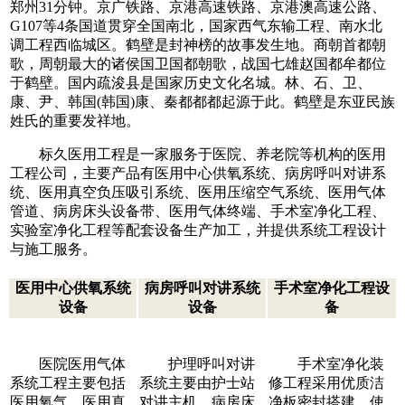
郑州31分钟。京广铁路、京港高速铁路、京港澳高速公路、
G107等4条国道贯穿全国南北，国家西气东输工程、南水北
调工程西临城区。鹤壁是封神榜的故事发生地。商朝首都朝
歌，周朝最大的诸侯国卫国都朝歌，战国七雄赵国都牟都位
于鹤壁。国内疏浚县是国家历史文化名城。林、石、卫、
康、尹、韩国(韩国)康、秦都都都起源于此。鹤壁是东亚民族
姓氏的重要发祥地。
标久医用工程是一家服务于医院、养老院等机构的医用
工程公司，主要产品有医用中心供氧系统、病房呼叫对讲系
统、医用真空负压吸引系统、医用压缩空气系统、医用气体
管道、病房床头设备带、医用气体终端、手术室净化工程、
实验室净化工程等配套设备生产加工，并提供系统工程设计
与施工服务。
医用中心供氧系统
病房呼叫对讲系统
手术室净化工程设
设备
设备
备
医院医用气体
护理呼叫对讲
手术室净化装
系统工程主要包括
系统主要由护士站
修工程采用优质洁
医用氧气、医用真
对讲主机、病房床
净板密封搭建，使