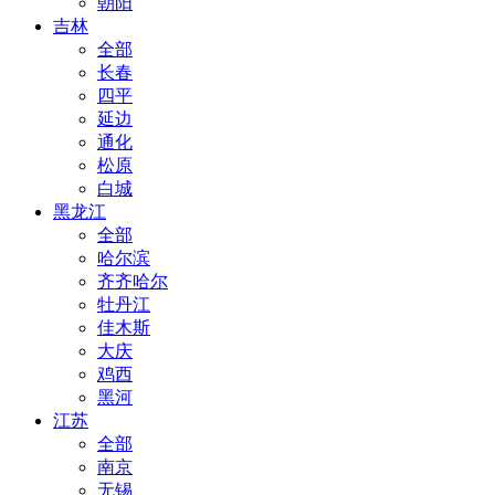
朝阳
吉林
全部
长春
四平
延边
通化
松原
白城
黑龙江
全部
哈尔滨
齐齐哈尔
牡丹江
佳木斯
大庆
鸡西
黑河
江苏
全部
南京
无锡