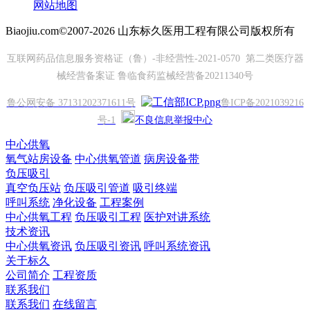
网站地图
Biaojiu.com©2007-2026 山东标久医用工程有限公司版权所有
互联网药品信息服务资格证（鲁）-非经营性-2021-0570 第二类医疗器
械经营备案证 鲁临食药监械经营备20211340号
鲁公网安备 37131202371611号
鲁ICP备2021039216
号-1
不良信息举报中心
中心供氧
氧气站房设备
中心供氧管道
病房设备带
负压吸引
真空负压站
负压吸引管道
吸引终端
呼叫系统
净化设备
工程案例
中心供氧工程
负压吸引工程
医护对讲系统
技术资讯
中心供氧资讯
负压吸引资讯
呼叫系统资讯
关于标久
公司简介
工程资质
联系我们
联系我们
在线留言