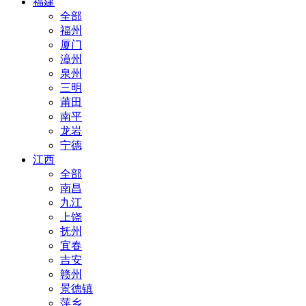
福建
全部
福州
厦门
漳州
泉州
三明
莆田
南平
龙岩
宁德
江西
全部
南昌
九江
上饶
抚州
宜春
吉安
赣州
景德镇
萍乡