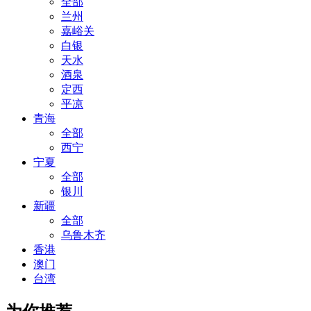
全部
兰州
嘉峪关
白银
天水
酒泉
定西
平凉
青海
全部
西宁
宁夏
全部
银川
新疆
全部
乌鲁木齐
香港
澳门
台湾