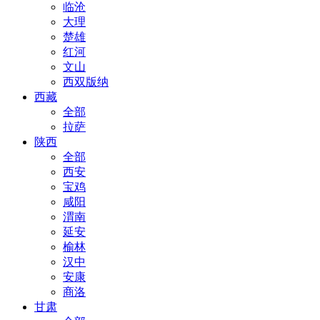
临沧
大理
楚雄
红河
文山
西双版纳
西藏
全部
拉萨
陕西
全部
西安
宝鸡
咸阳
渭南
延安
榆林
汉中
安康
商洛
甘肃