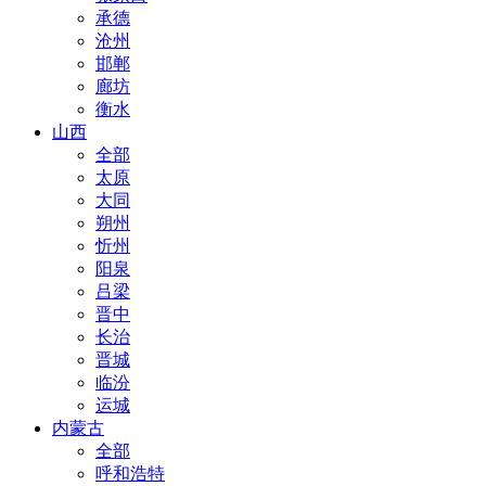
承德
沧州
邯郸
廊坊
衡水
山西
全部
太原
大同
朔州
忻州
阳泉
吕梁
晋中
长治
晋城
临汾
运城
内蒙古
全部
呼和浩特