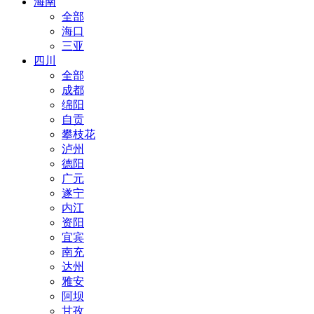
海南
全部
海口
三亚
四川
全部
成都
绵阳
自贡
攀枝花
泸州
德阳
广元
遂宁
内江
资阳
宜宾
南充
达州
雅安
阿坝
甘孜