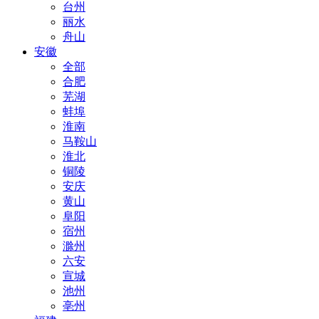
台州
丽水
舟山
安徽
全部
合肥
芜湖
蚌埠
淮南
马鞍山
淮北
铜陵
安庆
黄山
阜阳
宿州
滁州
六安
宣城
池州
亳州