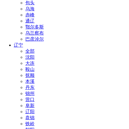
包头
乌海
赤峰
通辽
鄂尔多斯
乌兰察布
巴彦淖尔
辽宁
全部
沈阳
大连
鞍山
抚顺
本溪
丹东
锦州
营口
阜新
辽阳
盘锦
铁岭