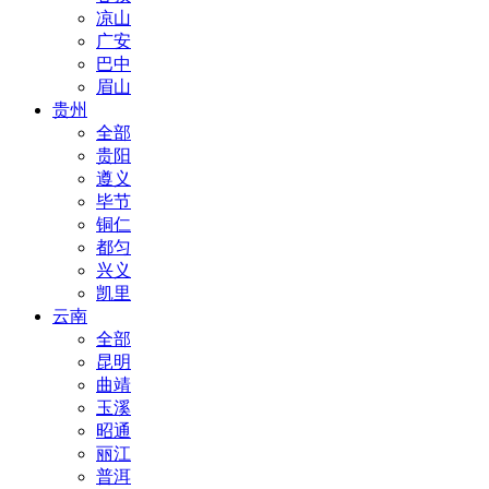
凉山
广安
巴中
眉山
贵州
全部
贵阳
遵义
毕节
铜仁
都匀
兴义
凯里
云南
全部
昆明
曲靖
玉溪
昭通
丽江
普洱