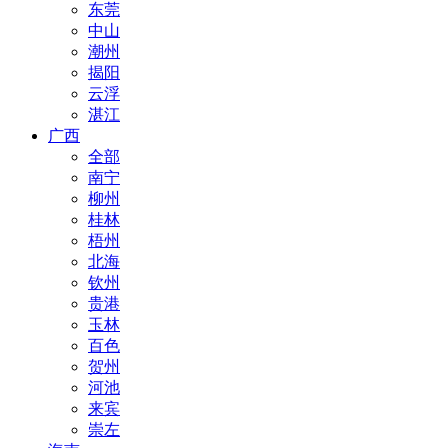
东莞
中山
潮州
揭阳
云浮
湛江
广西
全部
南宁
柳州
桂林
梧州
北海
钦州
贵港
玉林
百色
贺州
河池
来宾
崇左