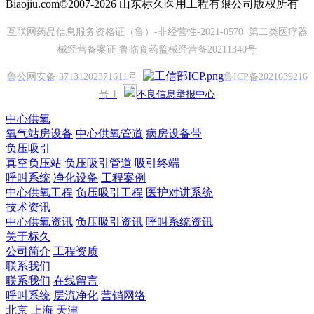
Biaojiu.com©2007-2026 山东标久医用工程有限公司版权所有
互联网药品信息服务资格证（鲁）-非经营性-2021-0570 第二类医疗器
械经营备案证 鲁临食药监械经营备20211340号
鲁公网安备 37131202371611号
鲁ICP备2021039216
号-1
不良信息举报中心
中心供氧
氧气站房设备
中心供氧管道
病房设备带
负压吸引
真空负压站
负压吸引管道
吸引终端
呼叫系统
净化设备
工程案例
中心供氧工程
负压吸引工程
医护对讲系统
技术资讯
中心供氧资讯
负压吸引资讯
呼叫系统资讯
关于标久
公司简介
工程资质
联系我们
联系我们
在线留言
呼叫系统
层流净化
营销网络
北京
上海
天津