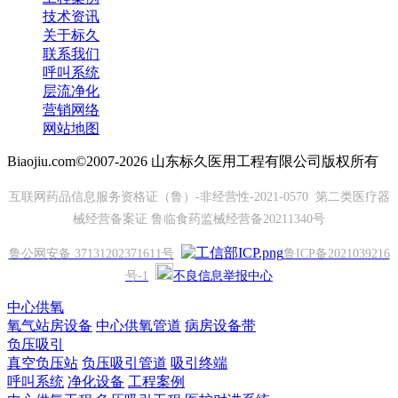
技术资讯
关于标久
联系我们
呼叫系统
层流净化
营销网络
网站地图
Biaojiu.com©2007-2026 山东标久医用工程有限公司版权所有
互联网药品信息服务资格证（鲁）-非经营性-2021-0570 第二类医疗器
械经营备案证 鲁临食药监械经营备20211340号
鲁公网安备 37131202371611号
鲁ICP备2021039216
号-1
不良信息举报中心
中心供氧
氧气站房设备
中心供氧管道
病房设备带
负压吸引
真空负压站
负压吸引管道
吸引终端
呼叫系统
净化设备
工程案例