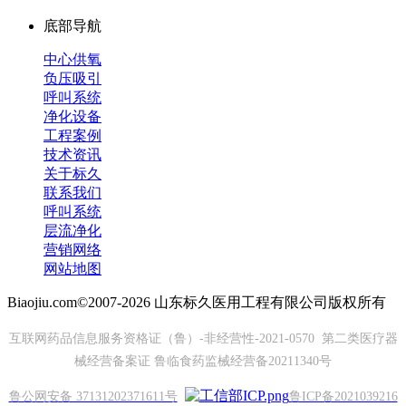
底部导航
中心供氧
负压吸引
呼叫系统
净化设备
工程案例
技术资讯
关于标久
联系我们
呼叫系统
层流净化
营销网络
网站地图
Biaojiu.com©2007-2026 山东标久医用工程有限公司版权所有
互联网药品信息服务资格证（鲁）-非经营性-2021-0570 第二类医疗器
械经营备案证 鲁临食药监械经营备20211340号
鲁公网安备 37131202371611号
鲁ICP备2021039216