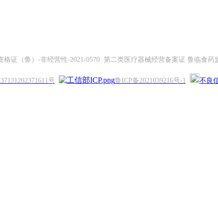
证（鲁）-非经营性-2021-0570 第二类医疗器械经营备案证 鲁临食药监械
131202371611号
鲁ICP备2021039216号-1
不良