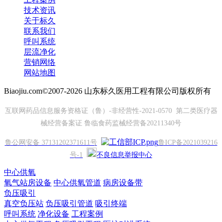
技术资讯
关于标久
联系我们
呼叫系统
层流净化
营销网络
网站地图
Biaojiu.com©2007-2026 山东标久医用工程有限公司版权所有
互联网药品信息服务资格证（鲁）-非经营性-2021-0570 第二类医疗器
械经营备案证 鲁临食药监械经营备20211340号
鲁公网安备 37131202371611号
鲁ICP备2021039216
号-1
不良信息举报中心
中心供氧
氧气站房设备
中心供氧管道
病房设备带
负压吸引
真空负压站
负压吸引管道
吸引终端
呼叫系统
净化设备
工程案例