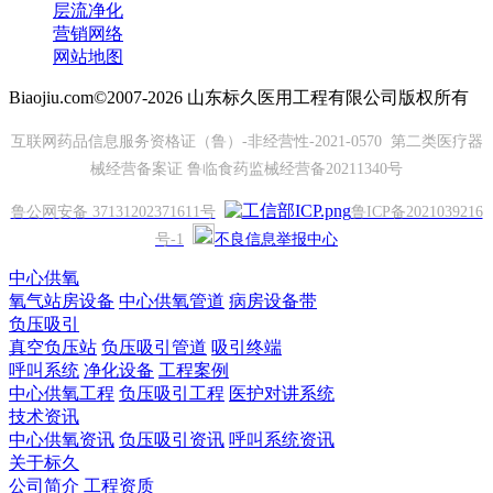
层流净化
营销网络
网站地图
Biaojiu.com©2007-2026 山东标久医用工程有限公司版权所有
互联网药品信息服务资格证（鲁）-非经营性-2021-0570 第二类医疗器
械经营备案证 鲁临食药监械经营备20211340号
鲁公网安备 37131202371611号
鲁ICP备2021039216
号-1
不良信息举报中心
中心供氧
氧气站房设备
中心供氧管道
病房设备带
负压吸引
真空负压站
负压吸引管道
吸引终端
呼叫系统
净化设备
工程案例
中心供氧工程
负压吸引工程
医护对讲系统
技术资讯
中心供氧资讯
负压吸引资讯
呼叫系统资讯
关于标久
公司简介
工程资质