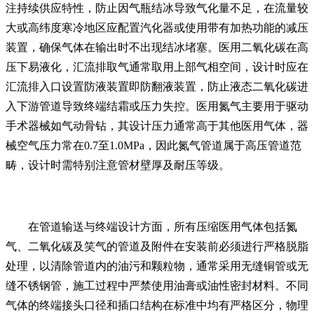
注持续供应特性，防止因气瓶结冰导致气化量不足，在流量较
大或高纬度寒冷地区应配置汽化器或使用带有加热功能的减压
装置，确保气体在输出时不出现结冰堵塞。医用二氧化碳在高
压下易液化，汇流排取气通常取用上部气相空间，设计时应在
汇流排入口设置防液装置即防翻液装置，防止液态二氧化碳进
入下游管道导致终端结霜或压力失控。医用氮气主要用于驱动
手术器械如气动骨钻，其设计压力通常高于其他医用气体，器
械空气压力常在0.7至1.0MPa，因此氮气管道属于高压管道范
畴，设计时需特别注意管材壁厚及耐压等级。
在管道输送与终端设计方面，所有压缩医用气体包括氮
气、二氧化碳及笑气的管道及附件在安装前必须进行严格脱脂
处理，以清除管道内的油污和颗粒物，通常采用无缝铜管或无
缝不锈钢管，施工过程中严禁使用油膏或油性密封材料。不同
气体的终端接头口径和插口结构在标准中均有严格区分，物理