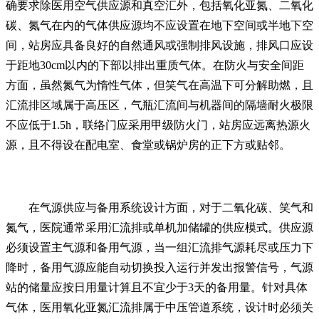
确要求除医用空气供应源和真空汇外，包括氧化亚氮、二氧化
碳、氮气在内的气体供应源均不应设置在地下空间或半地下空
间，站房应具备良好的自然通风或强制排风设施，排风口应设
于距地30cm以内的下部以排出重质气体。在防火与安全间距
方面，虽然氮气为惰性气体，但笑气在高温下可分解助燃，且
汇流排区域属于高压区，气瓶汇流间与机器间的隔墙耐火极限
不应低于1.5h，联络门应采用甲级防火门，站房应远离热源火
源，且不得设在配电室、食堂或锅炉房的正下方或贴邻。
在气源供应与备用系统设计方面，对于二氧化碳、笑气和
氮气，医院通常采用汇流排或单机加储罐的供应模式。供应源
必须设置主气源和备用气源，当一组汇流排气源耗尽或压力下
降时，备用气源应能自动切换投入运行并发出报警信号，气源
站的储量应按日用量计算且不宜少于3天的备用量。针对具体
气体，医用氧化亚氮汇流排属于中压管道系统，设计时必须关