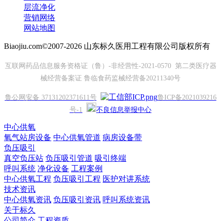
层流净化
营销网络
网站地图
Biaojiu.com©2007-2026 山东标久医用工程有限公司版权所有
互联网药品信息服务资格证（鲁）-非经营性-2021-0570 第二类医疗器
械经营备案证 鲁临食药监械经营备20211340号
鲁公网安备 37131202371611号
鲁ICP备2021039216
号-1
不良信息举报中心
中心供氧
氧气站房设备
中心供氧管道
病房设备带
负压吸引
真空负压站
负压吸引管道
吸引终端
呼叫系统
净化设备
工程案例
中心供氧工程
负压吸引工程
医护对讲系统
技术资讯
中心供氧资讯
负压吸引资讯
呼叫系统资讯
关于标久
公司简介
工程资质