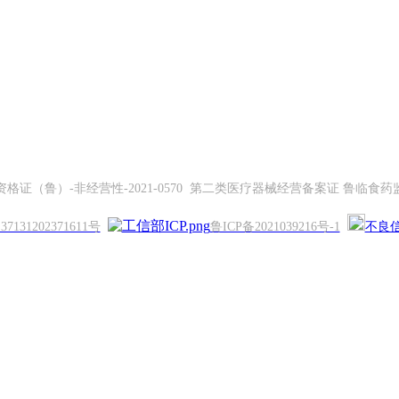
证（鲁）-非经营性-2021-0570 第二类医疗器械经营备案证 鲁临食药监械
131202371611号
鲁ICP备2021039216号-1
不良