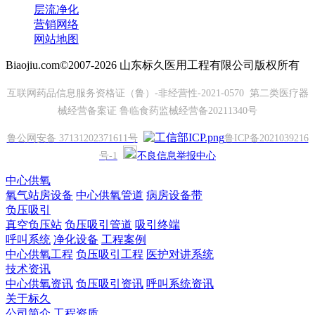
层流净化
营销网络
网站地图
Biaojiu.com©2007-2026 山东标久医用工程有限公司版权所有
互联网药品信息服务资格证（鲁）-非经营性-2021-0570 第二类医疗器
械经营备案证 鲁临食药监械经营备20211340号
鲁公网安备 37131202371611号
鲁ICP备2021039216
号-1
不良信息举报中心
中心供氧
氧气站房设备
中心供氧管道
病房设备带
负压吸引
真空负压站
负压吸引管道
吸引终端
呼叫系统
净化设备
工程案例
中心供氧工程
负压吸引工程
医护对讲系统
技术资讯
中心供氧资讯
负压吸引资讯
呼叫系统资讯
关于标久
公司简介
工程资质