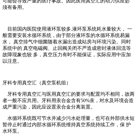
可能会导致严重的医疗事故。因此医用真空汇的动力供应必
须有备用。
目前国内医院使用液环泵较多.液环泵系统耗水量较大， 一
般需要安装水循环系统，由于部分液环泵的水循环系统易漏
水， 真空排气中细菌随着水漏出造成站房与环境污染。同时
系统中的 真空电磁阀、止回阀关闭不严造成密封液体回流等
故障现象也较 多，真空压力有时不能保证，实际应用中应加
以注意。
牙科专用真空汇（真空泵机组）
牙科专用真空汇与医用真空汇的要求与配置均不相同，故两
者一般不应共用。牙科用汞合金含有50%汞，对水及环境会造
成严重污染，因此应设置汞合金分离装置。
水循环系统既可节水并减少污水处理量，也可在外部供水短
暂停止时通过内部水循环系统维持真空系统持续工作，保 护
水环泵。