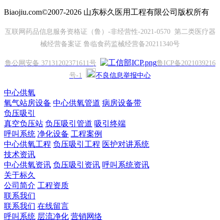
Biaojiu.com©2007-2026 山东标久医用工程有限公司版权所有
互联网药品信息服务资格证（鲁）-非经营性-2021-0570 第二类医疗器
械经营备案证 鲁临食药监械经营备20211340号
鲁公网安备 37131202371611号
鲁ICP备2021039216
号-1
不良信息举报中心
中心供氧
氧气站房设备
中心供氧管道
病房设备带
负压吸引
真空负压站
负压吸引管道
吸引终端
呼叫系统
净化设备
工程案例
中心供氧工程
负压吸引工程
医护对讲系统
技术资讯
中心供氧资讯
负压吸引资讯
呼叫系统资讯
关于标久
公司简介
工程资质
联系我们
联系我们
在线留言
呼叫系统
层流净化
营销网络