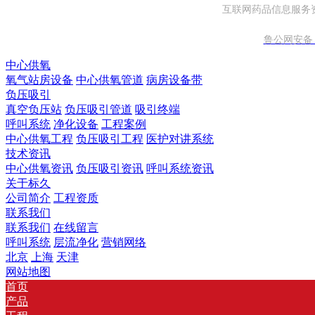
互联网药品信息服务资格
鲁公网安备 37
中心供氧
氧气站房设备
中心供氧管道
病房设备带
负压吸引
真空负压站
负压吸引管道
吸引终端
呼叫系统
净化设备
工程案例
中心供氧工程
负压吸引工程
医护对讲系统
技术资讯
中心供氧资讯
负压吸引资讯
呼叫系统资讯
关于标久
公司简介
工程资质
联系我们
联系我们
在线留言
呼叫系统
层流净化
营销网络
北京
上海
天津
网站地图
首页
产品