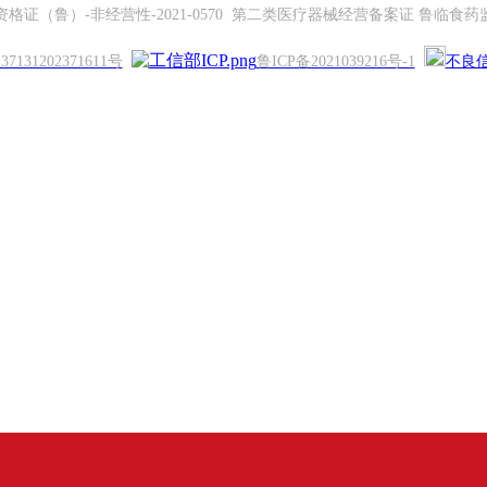
证（鲁）-非经营性-2021-0570 第二类医疗器械经营备案证 鲁临食药监械
131202371611号
鲁ICP备2021039216号-1
不良