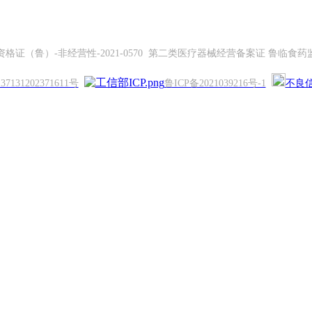
证（鲁）-非经营性-2021-0570 第二类医疗器械经营备案证 鲁临食药监械
131202371611号
鲁ICP备2021039216号-1
不良