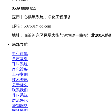
0539-8899-855
医用中心供氧系统，净化工程服务
邮箱：507601@qq.com
地址：临沂河东区凤凰大街与沭埠岭一路交汇北200米路西
底部导航
中心供氧
负压吸引
呼叫系统
净化设备
工程案例
技术资讯
关于标久
联系我们
呼叫系统
层流净化
营销网络
网站地图